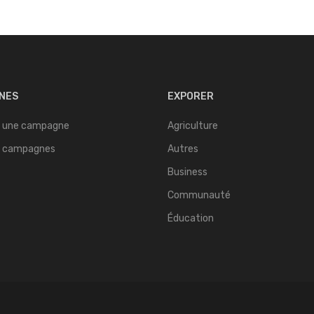
NES
EXPORER
 une campagne
Agriculture
s campagnes
Autres
Business
Communauté
Éducation