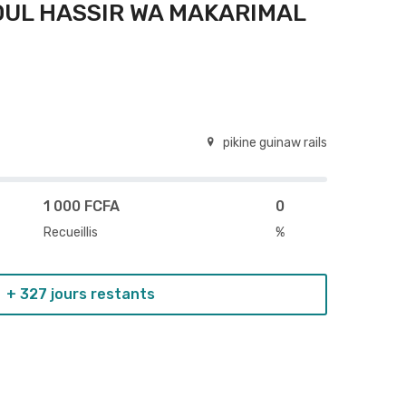
OUL HASSIR WA MAKARIMAL
pikine guinaw rails
1 000 FCFA
0
Recueillis
%
+ 327 jours restants