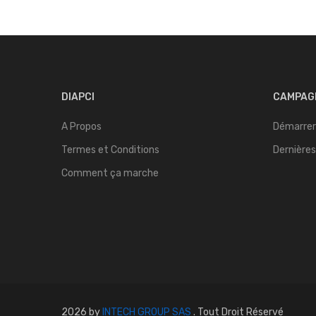
DIAPCI
CAMPAG
A Propos
Démarrer
Termes et Conditions
Dernière
Comment ça marche
2026 by
INTECH GROUP SAS
. Tout Droit Réservé