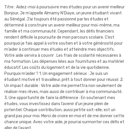
Titre : Aidez-moi à poursuivre mes études pour un avenir meilleur
Bonjour, Je m’appelle Almamy N’Diaye, un jeune étudiant vivant
au Sénégal. J’ai toujours été passionné par les études et
déterminé à construire un avenir meilleur pour moi-même, ma
famille et ma communauté. Cependant, les défis financiers
rendent difficile la poursuite de mon parcours scolaire. C’est
pourquoi je fais appel à votre soutien et à votre générosité pour
m’aider à continuer mes études et atteindre mes objectifs.
Votre aide servira à couvrir : Les frais de scolarité nécessaires à
ma formation. Les dépenses liées aux fournitures et au matériel
éducatif. Les coûts du logement et de la vie quotidienne.
Pourquoi m’aider ? 1. Un engagement sérieux : Je suis un
étudiant motivé et travailleur, prêt à tout donner pour réussir. 2.
Un impact durable : Votre aide me permettra non seulement de
réaliser mes rêves, mais aussi de contribuer à ma communauté.
3. Une opportunité de faire la différence : En soutenant mes
études, vous investissez dans l’avenir d’un jeune plein de
potentiel. Chaque contribution, aussi petite soit-elle, est un
grand pas pour moi. Merci de croire en moi et de me donner cette
chance unique. Avec votre aide, je pourrai surmonter ces défis et
aller de l’avant.