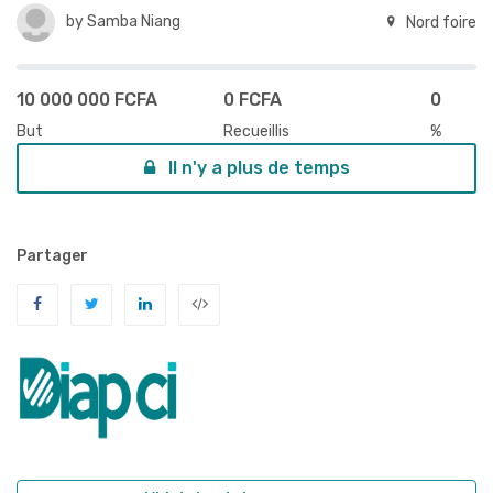
by
Samba Niang
Nord foire
10 000 000 FCFA
0 FCFA
0
But
Recueillis
%
Il n'y a plus de temps
Partager